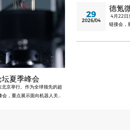
德氪微
29
器人
4月22日
2026/04
链接会，
着，机器
转向更适
论坛夏季峰会
会在北京举行。作为全球领先的超
峰会，重点展示面向机器人关节
关产品采用无线数据传输与电环
，为机器人关节、灵巧手、夹爪