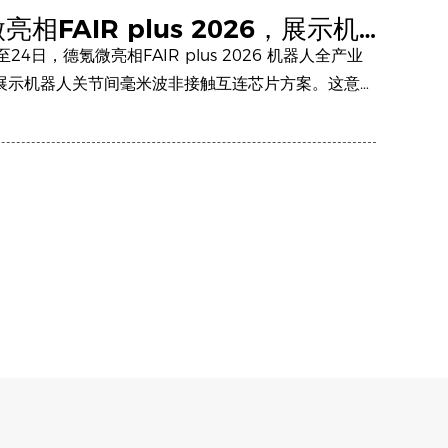
亮相FAIR plus 2026，展示机
关节间毫米波非接触互连芯片方案
至24日，德氪微亮相FAIR plus 2026 机器人全产业
展示机器人关节间毫米波非接触互连芯片方案。这意味
人关节间的连接方式正从依赖接触式器件与复杂布线，
合动态运行、系统集成与长期稳定工作的实现路径。