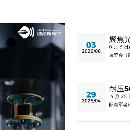
聚焦
03
SNE
6 月 3
2026/06
展览会（以
耐压5
29
微量
4 月 2
2026/04
力供
际领军者
无线隔离
费电子充
通信与驱