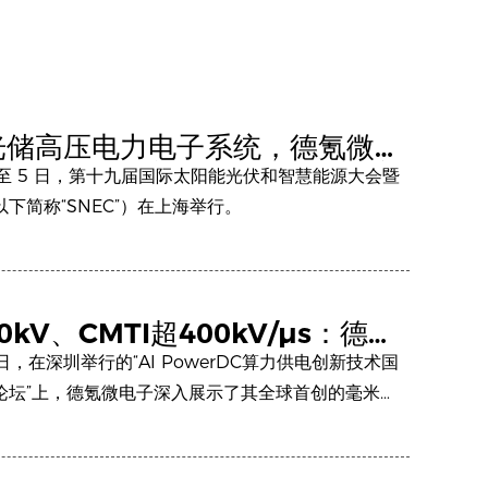
光储高压电力电子系统，德氪微在
C 2026 展示毫米波无线隔离方案
 日至 5 日，第十九届国际太阳能光伏和智慧能源大会暨
下简称“SNEC”）在上海举行。
0kV、CMTI超400kV/µs：德氪
产毫米波无线隔离芯片，瞄准AI算
5 日，在深圳举行的“AI PowerDC算力供电创新技术国
电
论坛”上，德氪微电子深入展示了其全球首创的毫米波
技术。该技术可广泛应用于AI数据中心固态变压器、消
电器、工业电源及汽车电子等场景，为电源系统的隔离
动提供了一条全新的技术路径。