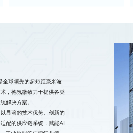
片DKT10系列
，是全球领先的超短距毫米波
波时代
技术，德氪微致力于提供各类
系统解决方案。
微以显著的技术优势、创新的
适配的供应链系统，赋能AI